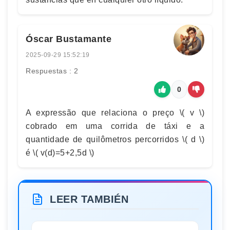
Óscar Bustamante
2025-09-29 15:52:19
Respuestas : 2
0
A expressão que relaciona o preço \( v \)
cobrado em uma corrida de táxi e a
quantidade de quilômetros percorridos \( d \)
é \( v(d)=5+2,5d \)
LEER TAMBIÉN