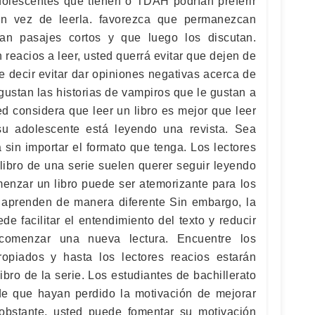
olescentes que tienen o TDAH podrían preferir
en vez de leerla. favorezca que permanezcan
an pasajes cortos y que luego los discutan.
reacios a leer, usted querrá evitar que dejen de
e decir evitar dar opiniones negativas acerca de
 gustan las historias de vampiros que le gustan a
sted considera que leer un libro es mejor que leer
 su adolescente está leyendo una revista. Sea
a sin importar el formato que tenga. Los lectores
libro de una serie suelen querer seguir leyendo
menzar un libro puede ser atemorizante para los
 aprenden de manera diferente Sin embargo, la
de facilitar el entendimiento del texto y reducir
comenzar una nueva lectura. Encuentre los
opiados y hasta los lectores reacios estarán
ibro de la serie. Los estudiantes de bachillerato
de que hayan perdido la motivación de mejorar
 obstante, usted puede fomentar su motivación