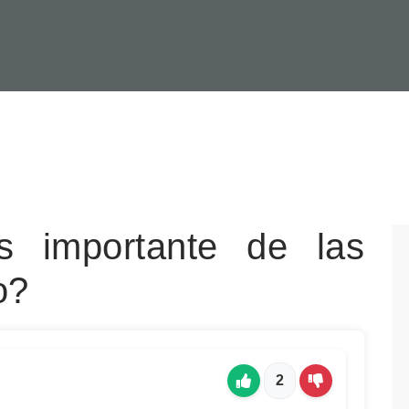
 importante de las
o?
2